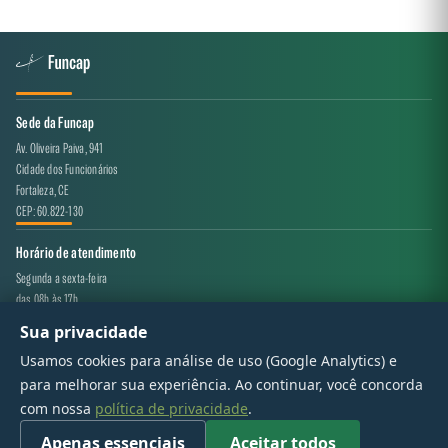
Sede da Funcap
Av. Oliveira Paiva, 941
Cidade dos Funcionários
Fortaleza, CE
CEP: 60.822-130
Horário de atendimento
Segunda a sexta-feira
das 08h às 17h
Sua privacidade
Canal de atendimento
Usamos cookies para análise de uso (Google Analytics) e
projeto.avaliacao@funcap.ce.gov.br
para melhorar sua experiência. Ao continuar, você concorda
com nossa
política de privacidade
.
© 2017 - 2026 — Governo do Estado do Ceará | Todos os direitos reservados
Apenas essenciais
Aceitar todos