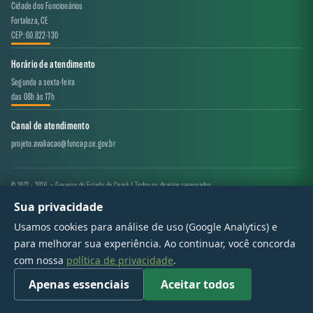
Cidade dos Funcionários
Fortaleza, CE
CEP: 60.822-130
Horário de atendimento
Segunda a sexta-feira
das 08h às 17h
Canal de atendimento
projeto.avaliacao@funcap.ce.gov.br
© 2017 - 2026 — Governo do Estado do Ceará | Todos os direitos reservados
Sua privacidade
Usamos cookies para análise de uso (Google Analytics) e
para melhorar sua experiência. Ao continuar, você concorda
com nossa
política de privacidade
.
Apenas essenciais
Aceitar todos