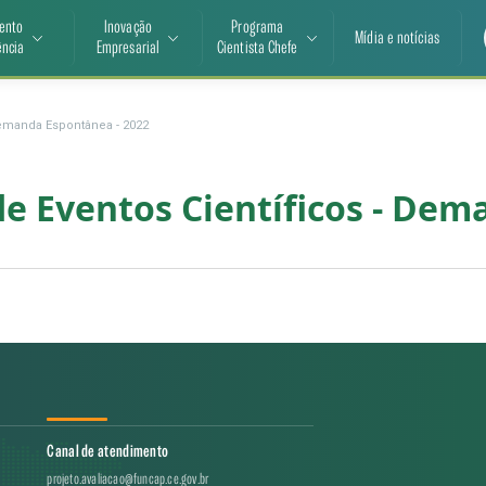
ento
Inovação
Programa
Mídia e notícias
ência
Empresarial
Cientista Chefe
Demanda Espontânea - 2022
de Eventos Científicos - De
Canal de atendimento
projeto.avaliacao@funcap.ce.gov.br