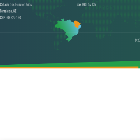
Cidade dos Funcionários
das 08h às 17h
Fortaleza, CE
CEP: 60.822-130
© 20