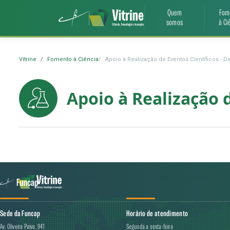
Quem
Fom
somos
à Ci
Vitrine
Fomento à Ciência
Apoio à Realização de Eventos Científicos - 
Apoio à Realização 
Sede da Funcap
Horário de atendimento
Av. Oliveira Paiva, 941
Segunda a sexta-feira