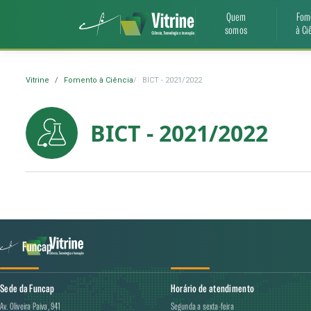
Quem
Fom
somos
à Ci
Vitrine
Fomento à Ciência
BICT - 2021/2022
BICT - 2021/2022
Sede da Funcap
Horário de atendimento
Av. Oliveira Paiva, 941
Segunda a sexta-feira