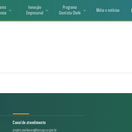
ento
Inovação
Programa
Mídia e notícias
ência
Empresarial
Cientista Chefe
Canal de atendimento
projeto.avaliacao@funcap.ce.gov.br