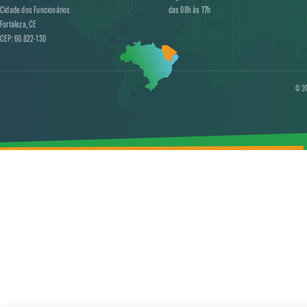
Cidade dos Funcionários
das 08h às 17h
Fortaleza, CE
CEP: 60.822-130
© 20