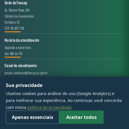
Sede da Funcap
Av. Oliveira Paiva, 941
Cidade dos Funcionários
Fortaleza, CE
CEP: 60.822-130
Horário de atendimento
Segunda a sexta-feira
das 08h às 17h
Canal de atendimento
projeto.avaliacao@funcap.ce.gov.br
Sua privacidade
© 2017 - 2026 — Governo do Estado do Ceará | Todos os direitos reservados
Usamos cookies para análise de uso (Google Analytics) e
para melhorar sua experiência. Ao continuar, você concorda
com nossa
política de privacidade
.
Apenas essenciais
Aceitar todos