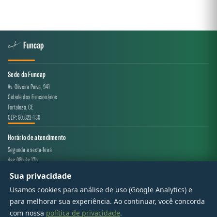
Sede da Funcap
Av. Oliveira Paiva, 941
Cidade dos Funcionários
Fortaleza, CE
CEP: 60.822-130
Horário de atendimento
Segunda a sexta-feira
das 08h às 17h
Sua privacidade
Canal de atendimento
Usamos cookies para análise de uso (Google Analytics) e
projeto.avaliacao@funcap.ce.gov.br
para melhorar sua experiência. Ao continuar, você concorda
com nossa
política de privacidade
.