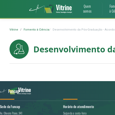
Quem
Fom
somos
à Ci
Vitrine
Fomento à Ciência
Desenvolvimento da Pós-Graduação - Acordo 
Desenvolvimento da
Sede da Funcap
Horário de atendimento
Av. Oliveira Paiva, 941
Segunda a sexta-feira