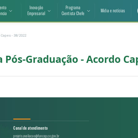
ento
Inovação
Programa
Mídia e notícias
ência
Empresarial
Cientista Chefe
Capes - 38/2022
 Pós-Graduação - Acordo Cap
Canal de atendimento
projeto.avaliacao@funcap.ce.gov.br