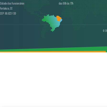
Cidade dos Funcionários
das 08h às 17h
Fortaleza, CE
CEP: 60.822-130
© 20