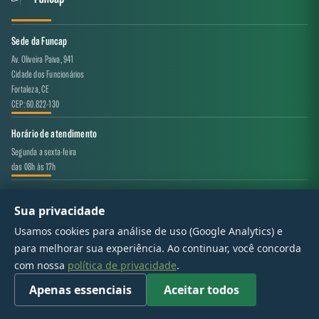
Sede da Funcap
Av. Oliveira Paiva, 941
Cidade dos Funcionários
Fortaleza, CE
CEP: 60.822-130
Horário de atendimento
Segunda a sexta-feira
das 08h às 17h
Canal de atendimento
Sua privacidade
projeto.avaliacao@funcap.ce.gov.br
Usamos cookies para análise de uso (Google Analytics) e
para melhorar sua experiência. Ao continuar, você concorda
© 2017 - 2026 — Governo do Estado do Ceará | Todos os direitos reservados
com nossa
política de privacidade
.
Apenas essenciais
Aceitar todos