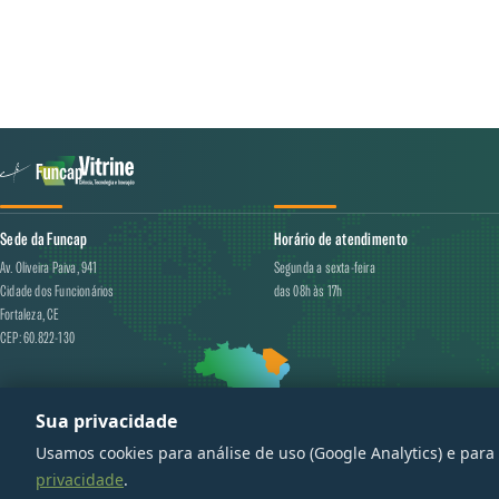
Sede da Funcap
Horário de atendimento
Av. Oliveira Paiva, 941
Segunda a sexta-feira
Cidade dos Funcionários
das 08h às 17h
Fortaleza, CE
CEP: 60.822-130
Sua privacidade
© 20
Usamos cookies para análise de uso (Google Analytics) e par
privacidade
.