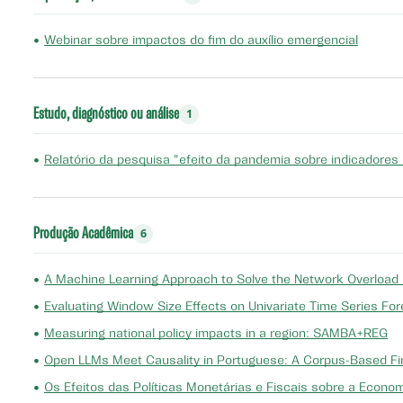
•
Webinar sobre impactos do fim do auxílio emergencial
Estudo, diagnóstico ou análise
1
•
Relatório da pesquisa "efeito da pandemia sobre indicadores 
Produção Acadêmica
6
•
A Machine Learning Approach to Solve the Network Overload 
•
Evaluating Window Size Effects on Univariate Time Series Fo
•
Measuring national policy impacts in a region: SAMBA+REG
•
Open LLMs Meet Causality in Portuguese: A Corpus-Based F
•
Os Efeitos das Políticas Monetárias e Fiscais sobre a Eco