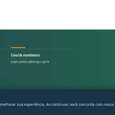
Canal de atendimento
projeto.avaliacao@funcap.ce.gov.br
17 - 2026 — Governo do Estado do Ceará | Todos os direitos reservados
a melhorar sua experiência. Ao continuar, você concorda com nossa