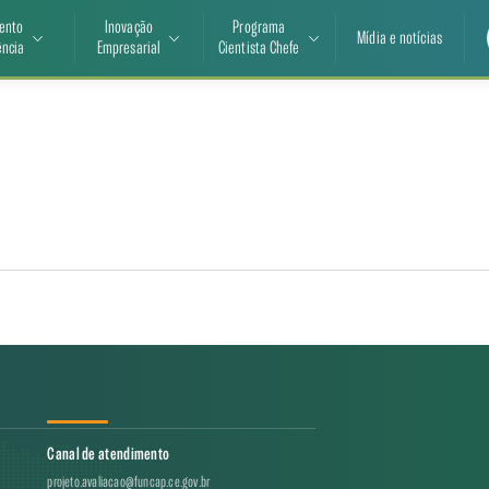
ento
Inovação
Programa
Mídia e notícias
ência
Empresarial
Cientista Chefe
Canal de atendimento
projeto.avaliacao@funcap.ce.gov.br