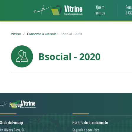
Quem
Fom
somos
à Ci
Vitrine
Fomento à Ciência
Bsocial - 2020
Bsocial - 2020
Sede da Funcap
Horário de atendimento
Av. Oliveira Paiva, 941
Segunda a sexta-feira