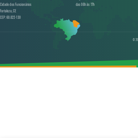
Cidade dos Funcionários
das 08h às 17h
Fortaleza, CE
CEP: 60.822-130
© 20