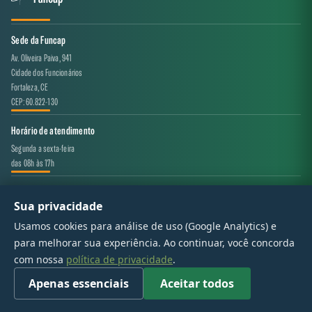
Sede da Funcap
Av. Oliveira Paiva, 941
Cidade dos Funcionários
Fortaleza, CE
CEP: 60.822-130
Horário de atendimento
Segunda a sexta-feira
das 08h às 17h
Canal de atendimento
Sua privacidade
projeto.avaliacao@funcap.ce.gov.br
Usamos cookies para análise de uso (Google Analytics) e
para melhorar sua experiência. Ao continuar, você concorda
© 2017 - 2026 — Governo do Estado do Ceará | Todos os direitos reservados
com nossa
política de privacidade
.
Apenas essenciais
Aceitar todos