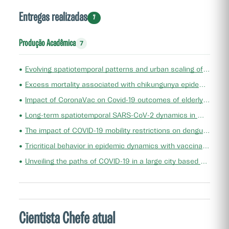
Entregas realizadas
7
Produção Acadêmica
7
•
Evolving spatiotemporal patterns and urban scaling of deaths from external causes
•
Excess mortality associated with chikungunya epidemic in Southeast Brazil, 2023
•
Impact of CoronaVac on Covid-19 outcomes of elderly adults in a large and socially unequal Brazilian city: A target trial emulation study
•
Long-term spatiotemporal SARS-CoV-2 dynamics in wastewater in areas with diverse vulnerabilities
•
The impact of COVID-19 mobility restrictions on dengue transmission in urban areas
•
Tricritical behavior in epidemic dynamics with vaccination
•
Unveiling the paths of COVID-19 in a large city based on public transportation data
Cientista Chefe atual