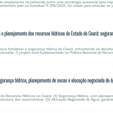
do amplamente reconhecida como uma estratégia essencial para impu
mentado pela Lei Estadual 17.378/2020, foi criado para articular as
 o planejamento dos recursos hídricos do Estado do Ceará: segura
usca fortalecer a segurança hídrica do Ceará, enfrentando os desaf
uturada. O projeto está fundamentado na Política Nacional de Recurs
urança hídrica, planejamento de secas e alocação negociada de 
 de Recursos Hídricos no Ceará: (1) Segurança Hídrica, com planejamen
estrutura dos reservatórios; (3) Alocação Negociada de Água, garant