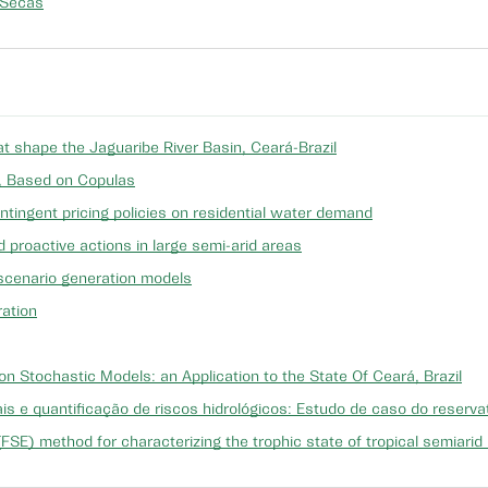
 Secas
at shape the Jaguaribe River Basin, Ceará-Brazil
, Based on Copulas
ntingent pricing policies on residential water demand
 proactive actions in large semi-arid areas
scenario generation models
ration
 Stochastic Models: an Application to the State Of Ceará, Brazil
s e quantificação de riscos hidrológicos: Estudo de caso do reservat
FSE) method for characterizing the trophic state of tropical semiarid 