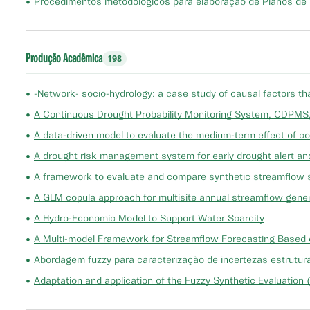
•
Procedimentos metodológicos para elaboração de Planos de
Produção Acadêmica
198
•
-Network- socio-hydrology: a case study of causal factors th
•
A Continuous Drought Probability Monitoring System, CDPMS
•
A data-driven model to evaluate the medium-term effect of co
•
A drought risk management system for early drought alert and
•
A framework to evaluate and compare synthetic streamflow 
•
A GLM copula approach for multisite annual streamflow gene
•
A Hydro-Economic Model to Support Water Scarcity
•
A Multi-model Framework for Streamflow Forecasting Based on
•
Abordagem fuzzy para caracterização de incertezas estruturai
•
Adaptation and application of the Fuzzy Synthetic Evaluation (