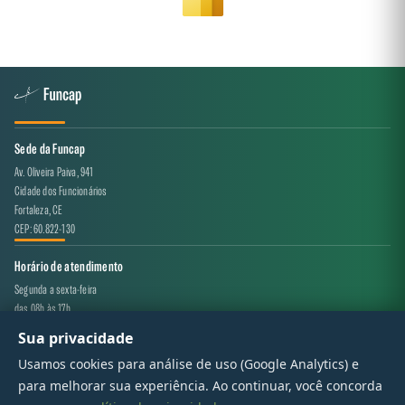
Sede da Funcap
Av. Oliveira Paiva, 941
Cidade dos Funcionários
Fortaleza, CE
CEP: 60.822-130
Horário de atendimento
Segunda a sexta-feira
das 08h às 17h
Sua privacidade
Canal de atendimento
Usamos cookies para análise de uso (Google Analytics) e
projeto.avaliacao@funcap.ce.gov.br
para melhorar sua experiência. Ao continuar, você concorda