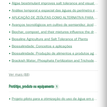
•
Algae biostimulant improves salt tolerance and visual quality of tropical ornamental herbaceous species
•
Análise temporal e espacial das águas do perímetro irrigado Cotinguiba/Pindoba na região hidrográfica do baixo São Francisco Sergipano
•
APLICAÇÃO DE ZEÓLITAS COMO ALTERNATIVA PARA MINORAR EFEITOS DO ESTRESSE SALINO EM Ixora coccínea L.
•
Avanços tecnológicos em cultivo de semiaridez: ácido salicílico e metionina na mitigação de estresse abiótico em feijão-caupi
•
Biochar, compost, and their mixtures influence the dry mass of the shoot of Marandu palisade grass and soil nutritional status
•
Biosaline Agriculture and Salt Tolerance of Plants
•
Biossalinidade: Conceitos e aplicações
•
Biossalinidade: Produção de alimentos e produtos agroindustriais
•
Brackish Water, Phosphate Fertilization and Trichoderma in the Agronomic Performance of Beet Crops
Ver mais (88)
Protótipo, produto ou equipamento
1
•
Projeto piloto para a otimização do uso da água em culturas irrigadas