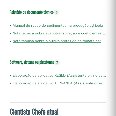
Relatório ou documento técnico
3
•
Manual de reuso de sedimentos na produção agrícola
•
Nota técnica sobre evapotranspiração e coeficientes de cultivo do cajueiro-anão irrigado e adensado
•
Nota técnica sobre o cultivo protegido de tomate cereja, em substrato, na região da Ibiapaba - CE
Software, sistema ou plataforma
2
•
Elaboração de aplicativo RESED (Assistente online de planejamento do reuso de sedimento de açudes)
•
Elaboração de aplicativo TERRANUA (Assistente online de precificação de propriedades rurais)
Cientista Chefe atual