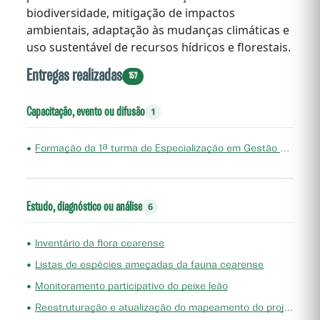
biodiversidade, mitigação de impactos
ambientais, adaptação às mudanças climáticas e
uso sustentável de recursos hídricos e florestais.
Entregas realizadas
157
Capacitação, evento ou difusão
1
•
Formação da 1ª turma de Especialização em Gestão Ambiental Pública
Estudo, diagnóstico ou análise
6
•
Inventário da flora cearense
•
Listas de espécies ameçadas da fauna cearense
•
Monitoramento participativo do peixe leão
•
Reestruturação e atualização do mapeamento do projeto "Zoneamento ecológico-econômico do Ceará - zona costeira e unidades de conservação costeiras"