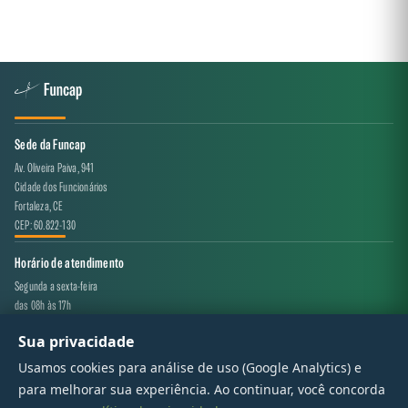
Sede da Funcap
Av. Oliveira Paiva, 941
Cidade dos Funcionários
Fortaleza, CE
CEP: 60.822-130
Horário de atendimento
Segunda a sexta-feira
das 08h às 17h
Sua privacidade
Canal de atendimento
Usamos cookies para análise de uso (Google Analytics) e
projeto.avaliacao@funcap.ce.gov.br
para melhorar sua experiência. Ao continuar, você concorda