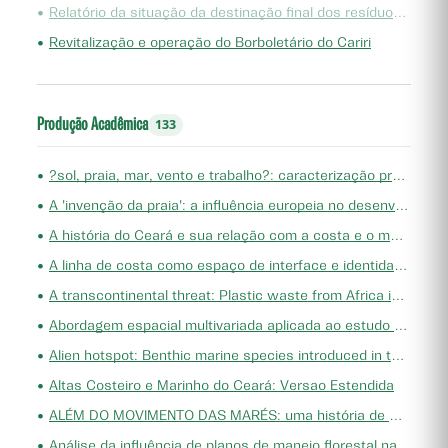
•
Relatório da situação da destinação final dos resíduos sólidos urbanos no Ceará
•
Revitalização e operação do Borboletário do Cariri
Produção Acadêmica
133
•
?sol, praia, mar, vento e trabalho?: caracterização produtiva das cidades turísticas costeiras do Ceará-Brasil entre 2010 e 2019
•
A 'invenção da praia': a influência europeia no desenvolvimento socioeconômico do litoral do Ceará
•
A história do Ceará e sua relação com a costa e o mar (topônimos, geoformas e colonização: estudo da formação do litoral colonial do Ceará)
•
A linha de costa como espaço de interface e identidade: contributos interdisciplinares das humanidades azuis
•
A transcontinental threat: Plastic waste from Africa invades Brazil's coast
•
Abordagem espacial multivariada aplicada ao estudo da variação de médio prazo da linha de costa
•
Alien hotspot: Benthic marine species introduced in the Brazilian semiarid coast
•
Altas Costeiro e Marinho do Ceará: Versao Estendida
•
ALÉM DO MOVIMENTO DAS MARÉS: uma história de modificação territorial na Praia de Iracema, em Fortaleza (CE)
•
Análise da influência de planos de manejo florestal na conservação dos recursos naturais em áreas de projetos de assentamentos federais