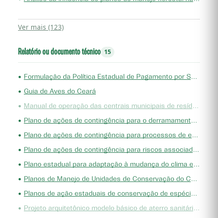
Ver mais (123)
Relatório ou documento técnico
15
•
Formulação da Política Estadual de Pagamento por Serviços Ambientais do Ceará
•
Guia de Aves do Ceará
•
Manual de operação das centrais municipais de resíduos
•
Plano de ações de contingência para o derramamento de óleo na zona costeira do Ceará
•
Plano de ações de contingência para processos de erosão costeira no Estado do Ceará
•
Plano de ações de contingência para riscos associados a ambientes em falésias no Ceará
•
Plano estadual para adaptação à mudança do clima e baixa emissão de carbono na agropecuária com vistas ao desenvolvimento sustentável
•
Planos de Manejo de Unidades de Conservação do Ceará
•
Planos de ação estaduais de conservação de espécies ameaçadas de extinção
•
Projeto arquitetônico modelo básico de aterro sanitário/ rejeitos - relatório para tomadores de decisão