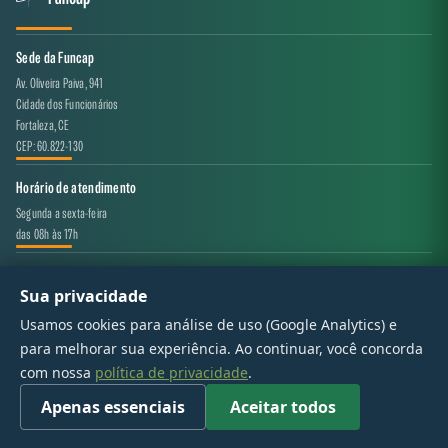
Sede da Funcap
Av. Oliveira Paiva, 941
Cidade dos Funcionários
Fortaleza, CE
CEP: 60.822-130
Horário de atendimento
Segunda a sexta-feira
das 08h às 17h
Canal de atendimento
Sua privacidade
projeto.avaliacao@funcap.ce.gov.br
Usamos cookies para análise de uso (Google Analytics) e
para melhorar sua experiência. Ao continuar, você concorda
© 2017 - 2026 — Governo do Estado do Ceará | Todos os direitos reservados
com nossa
política de privacidade
.
Apenas essenciais
Aceitar todos