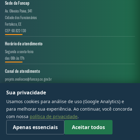
Sede da Funcap
Av. Oliveira Paiva, 941
Cidade dos Funcionários
Fortaleza, CE
CEP: 60.822-130
Horário de atendimento
Segunda a sexta-feira
das 08h às 17h
Canal de atendimento
projeto.avaliacao@funcap.ce.gov.br
Sua privacidade
© 2017 - 2026 — Governo do Estado do Ceará | Todos os direitos reservados
Usamos cookies para análise de uso (Google Analytics) e
para melhorar sua experiência. Ao continuar, você concorda
com nossa
política de privacidade
.
Apenas essenciais
Aceitar todos